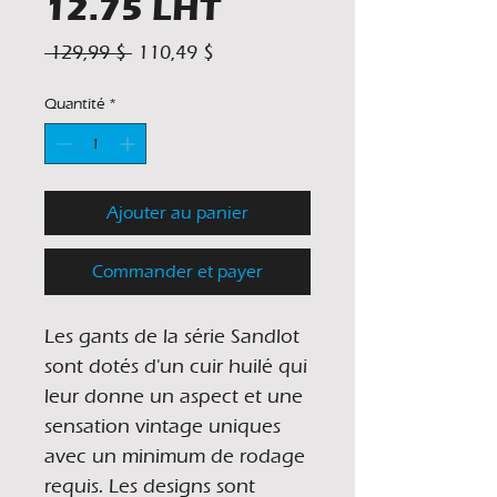
12.75 LHT
Prix
Prix
 129,99 $ 
110,49 $
original
promotionnel
Quantité
*
Ajouter au panier
Commander et payer
Les gants de la série Sandlot
sont dotés d'un cuir huilé qui
leur donne un aspect et une
sensation vintage uniques
avec un minimum de rodage
requis. Les designs sont