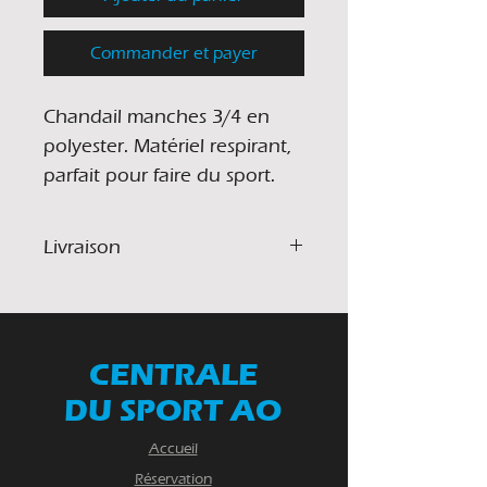
Commander et payer
Chandail manches 3/4 en
polyester. Matériel respirant,
parfait pour faire du sport.
Livraison
Les commandes peuvent être
récupérées directement en
magasin au 51 route 111 Est La
CENTRALE
Sarre sur nos heures d'ouverture.
Nous offrons aussi la livraison
DU SPORT AO
pour les commandes en ligne en
Abitibi-Ouest et jusque dans les
Accueil
secteurs de Rouyn, Amos et Val
Réservation