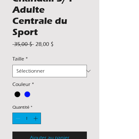
Adulte
Centrale du
Sport
Prix
Prix
 35,00 $ 
28,00 $
original
promotionnel
Taille
*
Couleur
*
Quantité
*
Ajouter au panier